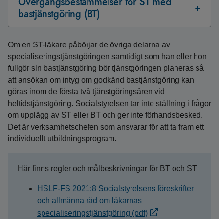
Övergångsbestämmelser för ST med
bastjänstgöring (BT)
Om en ST-läkare påbörjar de övriga delarna av
specialiseringstjänstgöringen samtidigt som han eller hon
fullgör sin bastjänstgöring bör tjänstgöringen planeras så
att ansökan om intyg om godkänd bastjänstgöring kan
göras inom de första två tjänstgöringsåren vid
heltidstjänstgöring. Socialstyrelsen tar inte ställning i frågor
om upplägg av ST eller BT och ger inte förhandsbesked.
Det är verksamhetschefen som ansvarar för att ta fram ett
individuellt utbildningsprogram.
Här finns regler och målbeskrivningar för BT och ST:
HSLF-FS 2021:8 Socialstyrelsens föreskrifter
och allmänna råd om läkarnas
specialiseringstjänstgöring (pdf)