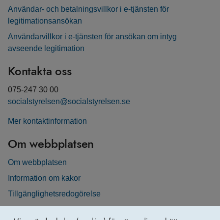
Användar- och betalningsvillkor i e-tjänsten för
legitimationsansökan
Användarvillkor i e-tjänsten för ansökan om intyg
avseende legitimation
Kontakta oss
075-247 30 00
socialstyrelsen@socialstyrelsen.se
Mer kontaktinformation
Om webbplatsen
Om webbplatsen
Information om kakor
Tillgänglighetsredogörelse