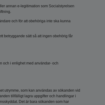
ller annan e-legitimation som Socialstyrelsen
ftning.
vändare och för att obehöriga inte ska kunna
tt betryggande sätt så att ingen obehörig får
on och i enlighet med användar- och
at eget utrymme, som kan användas av sökanden vid
en tillfälligt lagra uppgifter och handlingar i
synsskyddat. Det är bara sökanden som har