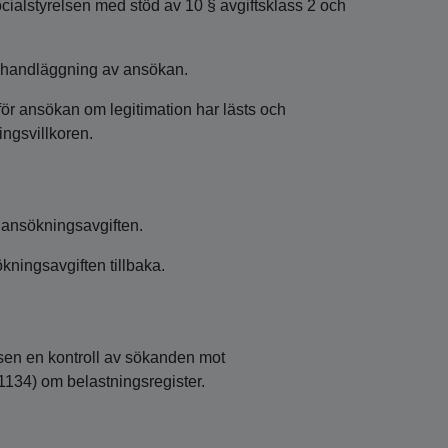
cialstyrelsen med stöd av 10 § avgiftsklass 2 och
ör handläggning av ansökan.
för ansökan om legitimation har lästs och
ngsvillkoren.
 ansökningsavgiften.
ningsavgiften tillbaka.
lsen en kontroll av sökanden mot
:1134) om belastningsregister.