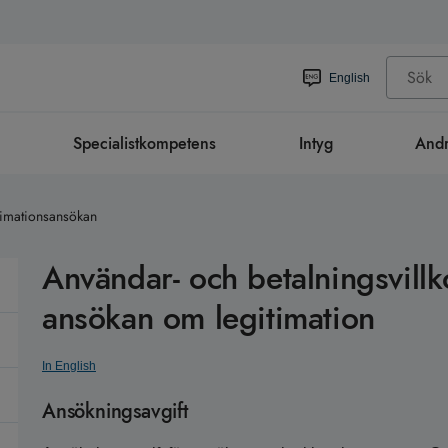
English
Specialistkompetens
Intyg
Andr
itimationsansökan
Användar- och betalningsvillko
ansökan om legitimation
In English
Ansökningsavgift