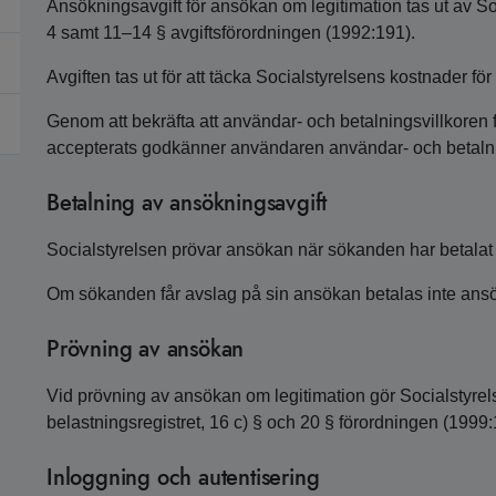
Ansökningsavgift för ansökan om legitimation tas ut av So
4 samt 11–14 § avgiftsförordningen (1992:191).
Avgiften tas ut för att täcka Socialstyrelsens kostnader f
Genom att bekräfta att användar- och betalningsvillkoren 
accepterats godkänner användaren användar- och betalni
Betalning av ansökningsavgift
Socialstyrelsen prövar ansökan när sökanden har betalat
Om sökanden får avslag på sin ansökan betalas inte ansök
Prövning av ansökan
Vid prövning av ansökan om legitimation gör Socialstyre
belastningsregistret, 16 c) § och 20 § förordningen (1999
Inloggning och autentisering