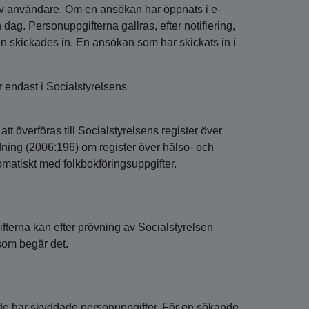
 av användare. Om en ansökan har öppnats i e-
en dag. Personuppgifterna gallras, efter notifiering,
kan skickades in. En ansökan som har skickats in i
 endast i Socialstyrelsens
 överföras till Socialstyrelsens register över
rdning (2006:196) om register över hälso- och
omatiskt med folkbokföringsuppgifter.
terna kan efter prövning av Socialstyrelsen
 som begär det.
nde har skyddade personuppgifter. För en sökande