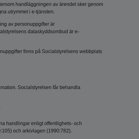
 eftersom handläggningen av ärendet sker genom
a utrymmet i e-tjänsten.
ling av personuppgifter är
cialstyrelsens dataskyddsombud är e-
nuppgifter finns på Socialstyrelsens webbplats
imation. Socialstyrelsen får behandla
?
a handlingar enligt offentlighets- och
9:105) och arkivlagen (1990:782).