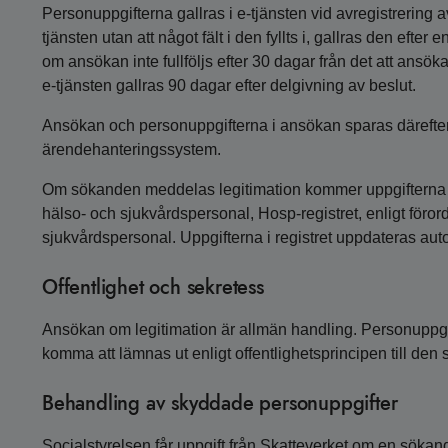
Personuppgifterna gallras i e-tjänsten vid avregistrering
tjänsten utan att något fält i den fyllts i, gallras den efter 
om ansökan inte fullföljs efter 30 dagar från det att ansö
e-tjänsten gallras 90 dagar efter delgivning av beslut.
Ansökan och personuppgifterna i ansökan sparas därefter
ärendehanteringssystem.
Om sökanden meddelas legitimation kommer uppgifterna att
hälso- och sjukvårdspersonal, Hosp-registret, enligt föro
sjukvårdspersonal. Uppgifterna i registret uppdateras aut
Offentlighet och sekretess
Ansökan om legitimation är allmän handling. Personuppgif
komma att lämnas ut enligt offentlighetsprincipen till den
Behandling av skyddade personuppgifter
Socialstyrelsen får uppgift från Skatteverket om en söka