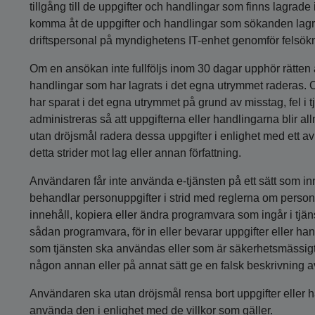
tillgång till de uppgifter och handlingar som finns lagrade
komma åt de uppgifter och handlingar som sökanden lagrar
driftspersonal på myndighetens IT-enhet genomför felsökni
Om en ansökan inte fullföljs inom 30 dagar upphör rätten
handlingar som har lagrats i det egna utrymmet raderas.
har sparat i det egna utrymmet på grund av misstag, fel i t
administreras så att uppgifterna eller handlingarna blir 
utan dröjsmål radera dessa uppgifter i enlighet med ett a
detta strider mot lag eller annan författning.
Användaren får inte använda e-tjänsten på ett sätt som in
behandlar personuppgifter i strid med reglerna om persond
innehåll, kopiera eller ändra programvara som ingår i tjänste
sådan programvara, för in eller bevarar uppgifter eller h
som tjänsten ska användas eller som är säkerhetsmässigt sk
någon annan eller på annat sätt ge en falsk beskrivning av 
Användaren ska utan dröjsmål rensa bort uppgifter eller ha
använda den i enlighet med de villkor som gäller.