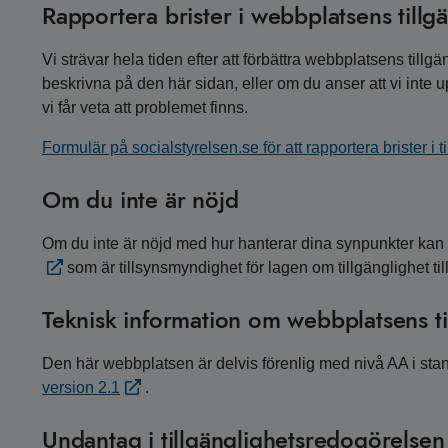
Rapportera brister i webbplatsens tillg
Vi strävar hela tiden efter att förbättra webbplatsens til
beskrivna på den här sidan, eller om du anser att vi inte 
vi får veta att problemet finns.
Formulär på socialstyrelsen.se för att rapportera brister i t
Om du inte är nöjd
Om du inte är nöjd med hur hanterar dina synpunkter kan
som är tillsynsmyndighet för lagen om tillgänglighet till
Teknisk information om webbplatsens ti
Den här webbplatsen är delvis förenlig med nivå AA i st
version 2.1
.
Undantag i tillgänglighetsredogörelsen