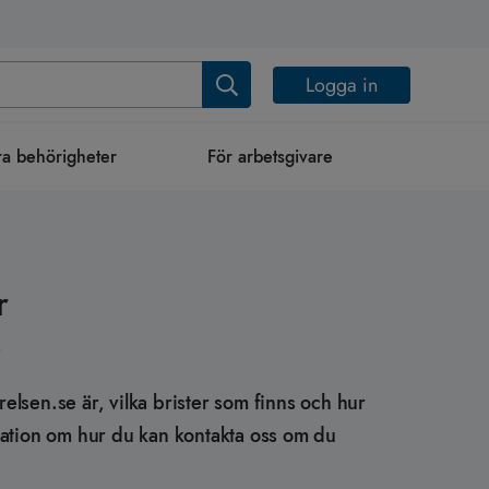
Logga in
a behörigheter
För arbetsgivare
r
e
yrelsen.se är, vilka brister som finns och hur
mation om hur du kan kontakta oss om du