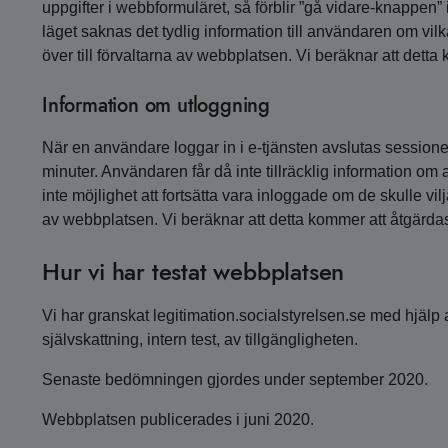
uppgifter i webbformuläret, så förblir ”gå vidare-knappen” in
läget saknas det tydlig information till användaren om vi
över till förvaltarna av webbplatsen. Vi beräknar att dett
Information om utloggning
När en användare loggar in i e-tjänsten avslutas session
minuter. Användaren får då inte tillräcklig information om a
inte möjlighet att fortsätta vara inloggade om de skulle vil
av webbplatsen. Vi beräknar att detta kommer att åtgärda
Hur vi har testat webbplatsen
Vi har granskat legitimation.socialstyrelsen.se med hjälp 
självskattning, intern test, av tillgängligheten.
Senaste bedömningen gjordes under september 2020.
Webbplatsen publicerades i juni 2020.