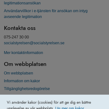
legitimationsansökan
Användarvillkor i e-tjänsten för ansökan om intyg
avseende legitimation
Kontakta oss
075-247 30 00
socialstyrelsen@socialstyrelsen.se
Mer kontaktinformation
Om webbplatsen
Om webbplatsen
Information om kakor
Tillgänglighetsredogörelse
Vi använder kakor (cookies) för att ge dig en bättre
upplevelse av vår webbplats.
Läs mer om kakor