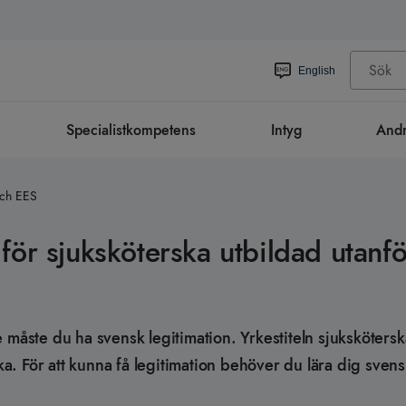
English
Specialistkompetens
Intyg
Andr
och EES
för sjuksköterska utbildad utanf
 måste du ha svensk legitimation. Yrkestiteln sjuksköters
ska. För att kunna få legitimation behöver du lära dig svens