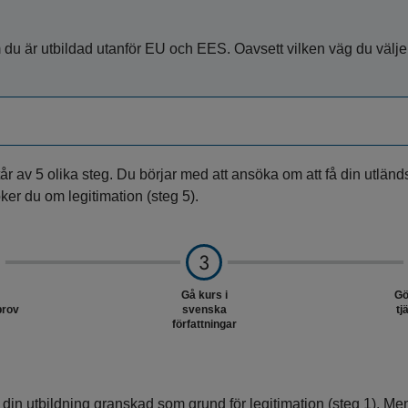
om du är utbildad utanför EU och EES. Oavsett vilken väg du väljer
står av 5 olika steg. Du börjar med att ansöka om att få din utlä
öker du om legitimation (steg 5).
Gå kurs i
Gö
rov
svenska
tj
författningar
 din utbildning granskad som grund för legitimation (steg 1). Me