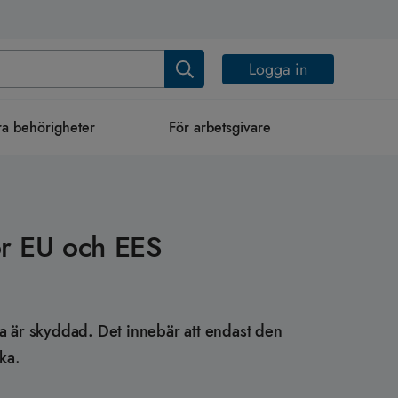
Logga in
a behörigheter
För arbetsgivare
ör EU och EES
ka är skyddad. Det innebär att endast den
ka.