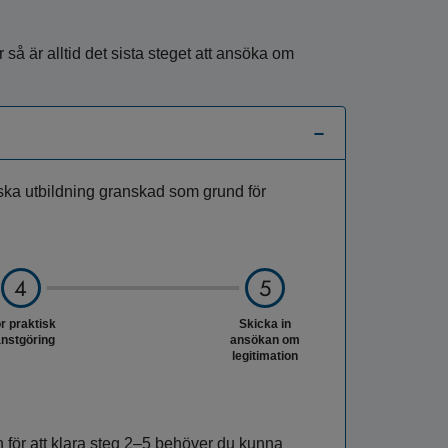
 så är alltid det sista steget att ansöka om
ndska utbildning granskad som grund för
r praktisk
Skicka in
änstgöring
ansökan om
legitimation
n för att klara steg 2–5 behöver du kunna