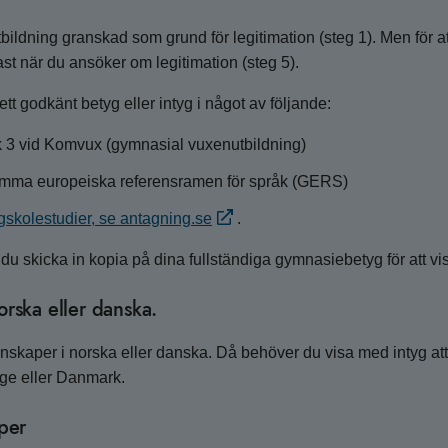
tbildning granskad som grund för legitimation (steg 1). Men för 
t när du ansöker om legitimation (steg 5).
t godkänt betyg eller intyg i något av följande:
 3 vid Komvux (gymnasial vuxenutbildning)
amma europeiska referensramen för språk (GERS)
ögskolestudier, se antagning.se
.
skicka in kopia på dina fullständiga gymnasiebetyg för att visa
rska eller danska.
unskaper i norska eller danska. Då behöver du visa med intyg 
orge eller Danmark.
per