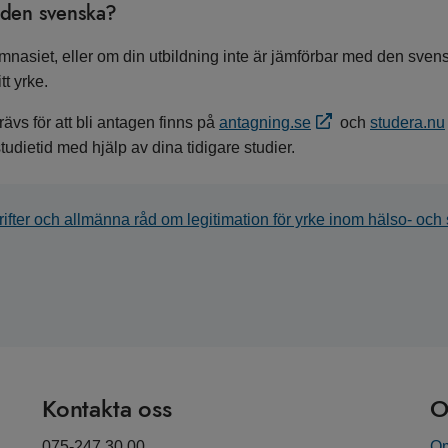
d den svenska?
mnasiet, eller om din utbildning inte är jämförbar med den svens
t yrke.
vs för att bli antagen finns på
antagning.se
och
studera.nu
dietid med hjälp av dina tidigare studier.
rifter och allmänna råd om legitimation för yrke inom hälso- och s
Kontakta oss
O
075-247 30 00
Om