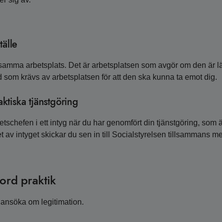
tälle
samma arbetsplats. Det är arbetsplatsen som avgör om den är lämp
d som krävs av arbetsplatsen för att den ska kunna ta emot dig.
aktiska tjänstgöring
chefen i ett intyg när du har genomfört din tjänstgöring, som äv
et av intyget skickar du sen in till Socialstyrelsen tillsammans 
jord praktik
u ansöka om legitimation.