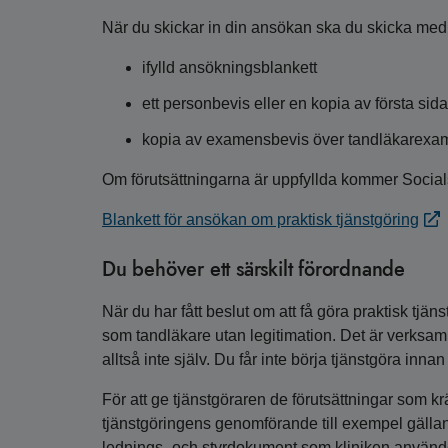
När du skickar in din ansökan ska du skicka med
ifylld ansökningsblankett
ett personbevis eller en kopia av första sidan
kopia av examensbevis över tandläkarexa
Om förutsättningarna är uppfyllda kommer Socialsty
Blankett för ansökan om praktisk tjänstgöring
Du behöver ett särskilt förordnande
När du har fått beslut om att få göra praktisk tjä
som tandläkare utan legitimation. Det är verksam
alltså inte själv. Du får inte börja tjänstgöra inn
För att ge tjänstgöraren de förutsättningar som k
tjänstgöringens genomförande till exempel gällande
lednings- och styrdokument som kliniken använde