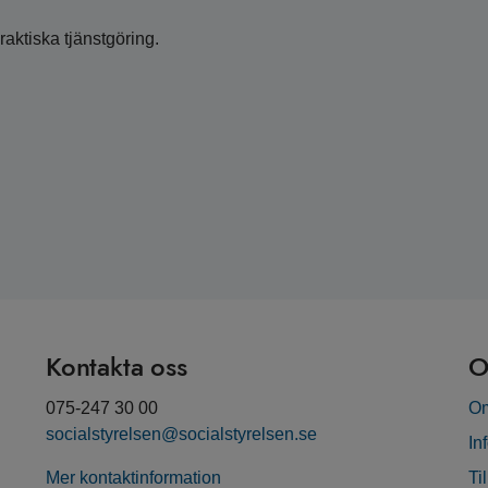
raktiska tjänstgöring.
Kontakta oss
O
075-247 30 00
Om
socialstyrelsen@socialstyrelsen.se
In
Mer kontaktinformation
Ti