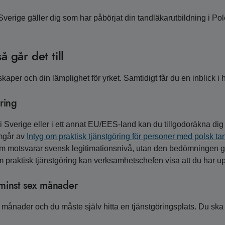
 Sverige gäller dig som har påbörjat din tandläkarutbildning i P
å går det till
kaper och din lämplighet för yrket. Samtidigt får du en inblick 
öring
i Sverige eller i ett annat EU/EES-land kan du tillgodoräkna dig 
amgår av
Intyg om praktisk tjänstgöring för personer med polsk 
om motsvarar svensk legitimationsnivå, utan den bedömningen g
om praktisk tjänstgöring kan verksamhetschefen visa att du har u
 minst sex månader
 månader och du måste själv hitta en tjänstgöringsplats. Du ska