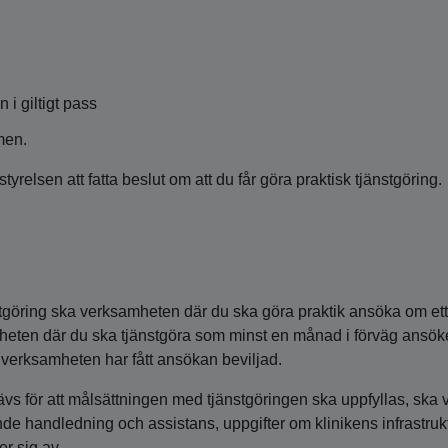
 i giltigt pass
men.
relsen att fatta beslut om att du får göra praktisk tjänstgöring.
nstgöring ska verksamheten där du ska göra praktik ansöka om ett 
heten där du ska tjänstgöra som minst en månad i förväg ansöke
an verksamheten har fått ansökan beviljad.
rävs för att målsättningen med tjänstgöringen ska uppfyllas, ska
 handledning och assistans, uppgifter om klinikens infrastruktur
r sig av.