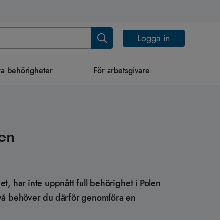
Logga in
a behörigheter
För arbetsgivare
men
t, har inte uppnått full behörighet i Polen
nivå behöver du därför genomföra en