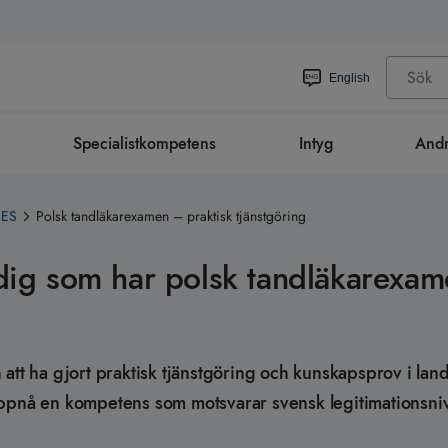
English
Specialistkompetens
Intyg
Andr
EES
Polsk tandläkarexamen – praktisk tjänstgöring
r dig som har polsk tandläkarexa
tt ha gjort praktisk tjänstgöring och kunskapsprov i lande
att uppnå en kompetens som motsvarar svensk legitimations