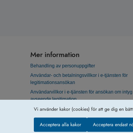
Mer information
Behandling av personuppgifter
Användar- och betalningsvillkor i e-tjänsten för
legitimationsansökan
Användarvillkor i e-tjänsten för ansökan om intyg
avseende legitimation
Vi använder kakor (cookies) för att ge dig en bät
Acceptera alla kakor
Acceptera endast n