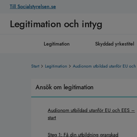
Till Socialstyrelsen.se
Legitimation och intyg
Legitimation
Skyddad yrkestitel
Start
Legitimation
Audionom utbildad utanför EU och
Ansök om legitimation
Audionom utbildad utanför EU och EES –
start
Steg 1: Få din utbildning granskad