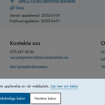
Steg 1: Få din utbildning granskad
Dela
Senast uppdaterad:
2026-01-09
Publiceringsdatum:
2020-04-01
Kontakta oss
O
075-247 30 00
Om
socialstyrelsen@socialstyrelsen.se
In
Mer kontaktinformation
Ti
tre upplevelse av vår webbplats.
Läs mer om kakor
ödvändiga kakor
Hantera kakor