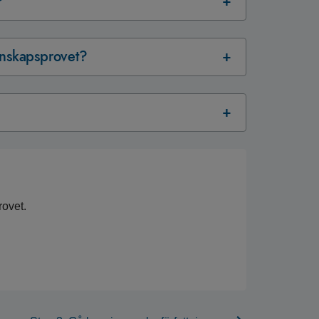
?
unskapsprovet?
ovet.