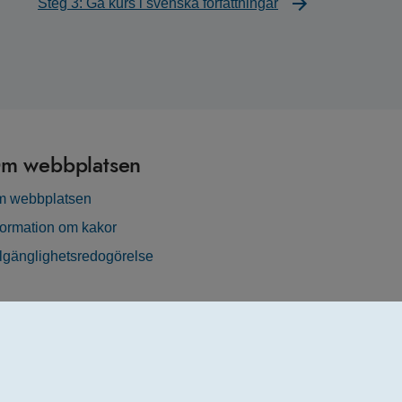
Steg 3: Gå kurs i svenska författningar
m webbplatsen
 webbplatsen
formation om kakor
llgänglighetsredogörelse