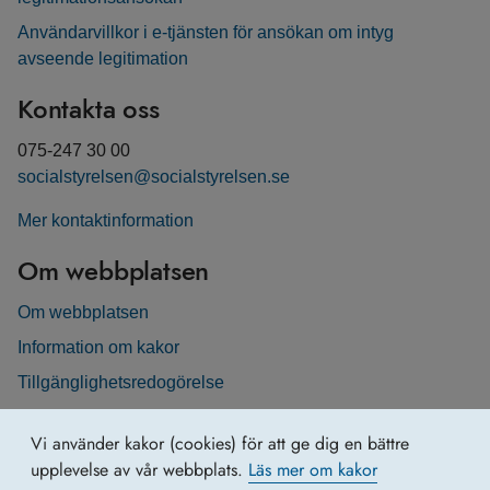
Användarvillkor i e-tjänsten för ansökan om intyg
avseende legitimation
Kontakta oss
075-247 30 00
socialstyrelsen@socialstyrelsen.se
Mer kontaktinformation
Om webbplatsen
Om webbplatsen
Information om kakor
Tillgänglighetsredogörelse
Vi använder kakor (cookies) för att ge dig en bättre
upplevelse av vår webbplats.
Läs mer om kakor