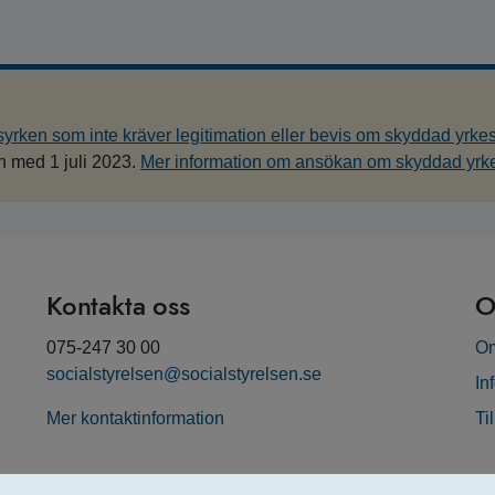
yrken som inte kräver legitimation eller bevis om skyddad yrkest
h med 1 juli 2023.
Mer information om ansökan om skyddad yrkes
Kontakta oss
O
075-247 30 00
Om
socialstyrelsen@socialstyrelsen.se
In
Mer kontaktinformation
Ti