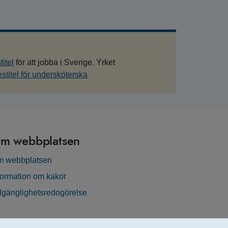
itel
för att jobba i Sverige. Yrket
titel för undersköterska
m webbplatsen
 webbplatsen
formation om kakor
llgänglighetsredogörelse