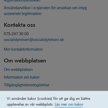
legitimationsansökan
Användarvillkor i e-tjänsten för ansökan om intyg
avseende legitimation
Kontakta oss
075-247 30 00
socialstyrelsen@socialstyrelsen.se
Mer kontaktinformation
Om webbplatsen
Om webbplatsen
Information om kakor
Tillgänglighetsredogörelse
Vi använder kakor (cookies) för att ge dig en bättre
upplevelse av vår webbplats.
Läs mer om kakor